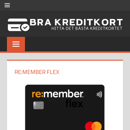
Hoppa
MENU
till
innehåll
BRA
Jämför
olika
KREDITKORT
kreditkort
och
hitta
RE:MEMBER FLEX
bästa
kreditkortet